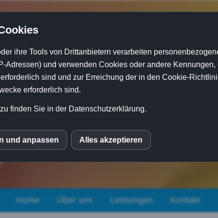
 Cookies
der ihre Tools von Drittanbietern verarbeiten personenbezogene
P-Adressen) und verwenden Cookies oder andere Kennungen, di
rforderlich sind und zur Erreichung der in den Cookie-Richtlin
cke erforderlich sind.
zu finden Sie in der Datenschutzerklärung.
en und anpassen
Alles akzeptieren
S
eptieren
Home
Über uns
Leistungen
Kontakt